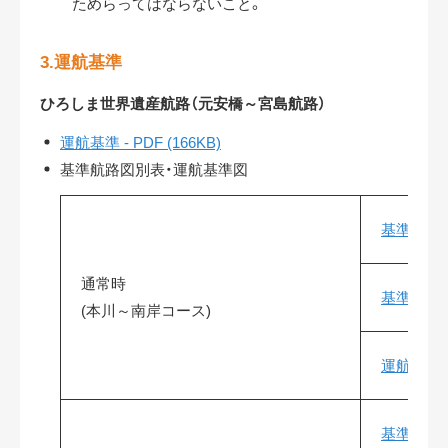
ためらってはならないこと。
3.運航基準
ひろしま世界遺産航路（元安橋～宮島航路）
運航基準 - PDF (166KB)
基準航路図別表・運航基準図
基準航路図別
通常時
基準航路図別
(本川～南岸コース)
運航基準図 -
基準航路図別