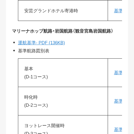
安芸グランドホテル寄港時
基準航路図別
マリーナホップ航路・岩国航路（観音宮島岩国航路）
運航基準- PDF (136KB)
基準航路図別表
基本
基準航路図別
(D-1コース)
時化時
基準航路図別
(D-2コース)
ヨットレース開催時
基準航路図別
(D-3コース)