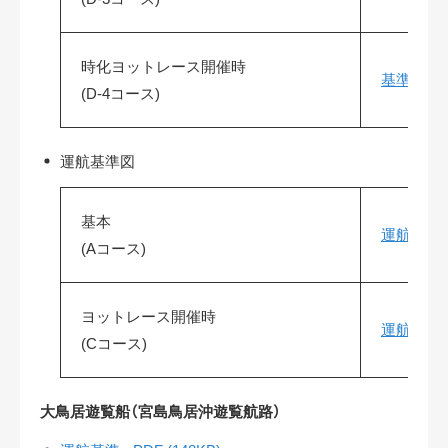
時化ヨットレース開催時
基準航路図別
(D-4コース)
運航基準図
基本
運航基準図 -
(Aコース)
ヨットレース開催時
運航基準図- 
(Cコース)
大鳥居遊覧船（宮島鳥居沖遊覧航路）